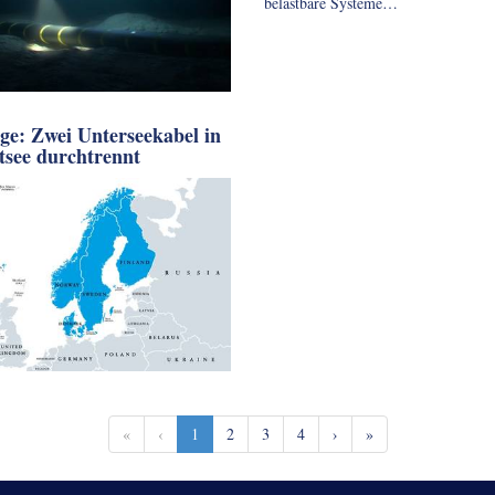
belastbare Systeme…
ge: Zwei Unterseekabel in
tsee durchtrennt
«
‹
1
2
3
4
›
»