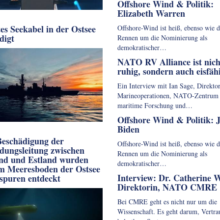
Offshore Wind & Politik:
Elizabeth Warren
es Seekabel in der Ostsee
Offshore-Wind ist heiß, ebenso wie d
digt
Rennen um die Nominierung als
demokratischer…
NATO RV Alliance ist nich
ruhig, sondern auch eisfäh
Ein Interview mit Ian Sage, Direktor
Marineoperationen, NATO-Zentrum 
maritime Forschung und…
Offshore Wind & Politik: 
Biden
eschädigung der
Offshore-Wind ist heiß, ebenso wie d
dungsleitung zwischen
Rennen um die Nominierung als
nd und Estland wurden
demokratischer…
m Meeresboden der Ostsee
Interview: Dr. Catherine 
fspuren entdeckt
Direktorin, NATO CMRE
Bei CMRE geht es nicht nur um die
Wissenschaft. Es geht darum, Vertra