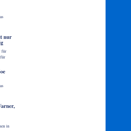
as
t nur
ig
 für
für
Joe
as
Warner,
uen in