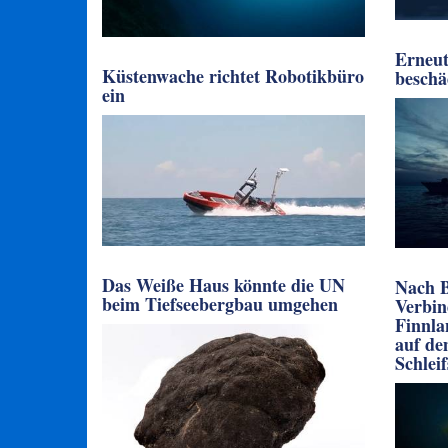
Erneut
Küstenwache richtet Robotikbüro
beschä
ein
Das Weiße Haus könnte die UN
Nach B
beim Tiefseebergbau umgehen
Verbin
Finnla
auf de
Schlei