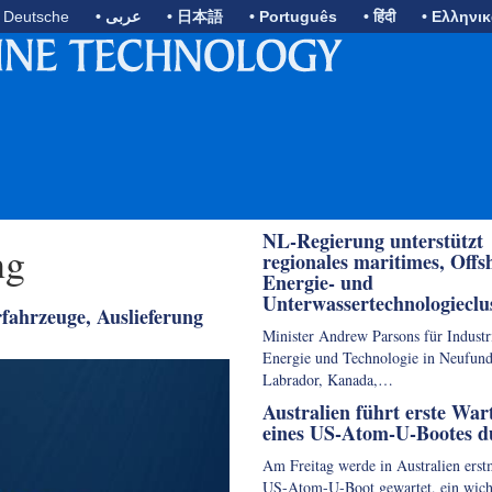
• Deutsche
• عربى
• 日本語
• Português
• हिंदी
• Ελληνι
NL-Regierung unterstützt
ng
regionales maritimes, Offs
Energie- und
Unterwassertechnologieclu
ahrzeuge, Auslieferung
Minister Andrew Parsons für Industr
Energie und Technologie in Neufun
Labrador, Kanada,…
Australien führt erste War
eines US-Atom-U-Bootes d
Am Freitag werde in Australien erst
US-Atom-U-Boot gewartet, ein wich