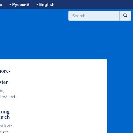
κά
• Русский
• English
hore-
ster
ie,
dland und
tung
urch
mals ein
tiger