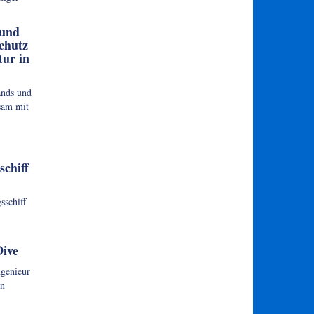
 und
chutz
tur in
ands und
sam mit
chiff
sschiff
Dive
genieur
en