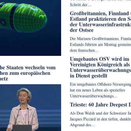
Schritt der…
Großbritannien, Finnland
Estland praktizieren den S
der Unterwasserinfrastruk
der Ostsee
Die Marinen Großbritanniens, Finnl
Estlands führten am Montag gemein
dem finnischen…
Umgebautes OSV wird im
Vereinigten Königreich als
che Staaten wechseln vom
Unterwasserüberwachungss
chen zum europäischen
in Dienst gestellt
etz
Ein umgebautes Offshore-Versorgung
hat ein neues Leben als spezielles
Unterwasserüberwachungs…
Trieste: 60 Jahre Deepest 
Als Don Walsh und der Schweizer In
Jacques Piccard in den tiefen, dunkl
Abgrund des…