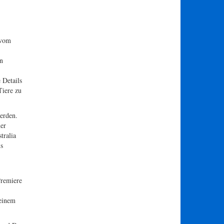
 vom
n
 Details
Tiere zu
erden.
ner
tralia
ls
Premiere
seinem