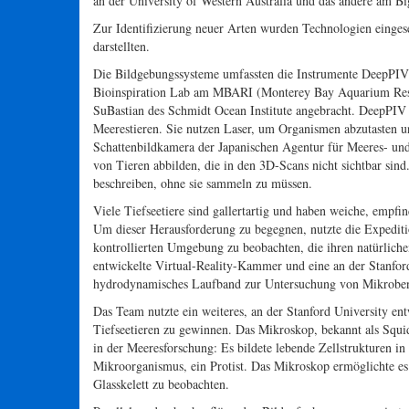
an der University of Western Australia und das andere am B
Zur Identifizierung neuer Arten wurden Technologien einges
darstellten.
Die Bildgebungssysteme umfassten die Instrumente DeepPIV 
Bioinspiration Lab am MBARI (Monterey Bay Aquarium Resea
SuBastian des Schmidt Ocean Institute angebracht. DeepPIV
Meerestieren. Sie nutzen Laser, um Organismen abzutasten und
Schattenbildkamera der Japanischen Agentur für Meeres- u
von Tieren abbilden, die in den 3D-Scans nicht sichtbar sind
beschreiben, ohne sie sammeln zu müssen.
Viele Tiefseetiere sind gallertartig und haben weiche, emp
Um dieser Herausforderung zu begegnen, nutzte die Expeditio
kontrollierten Umgebung zu beobachten, die ihren natürliche
entwickelte Virtual-Reality-Kammer und eine an der Stanfor
hydrodynamisches Laufband zur Untersuchung von Mikroben
Das Team nutzte ein weiteres, an der Stanford University en
Tiefseetieren zu gewinnen. Das Mikroskop, bekannt als Squ
in der Meeresforschung: Es bildete lebende Zellstrukturen in
Mikroorganismus, ein Protist. Das Mikroskop ermöglichte es 
Glasskelett zu beobachten.