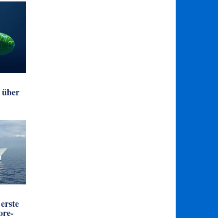
 über
erste
ore-