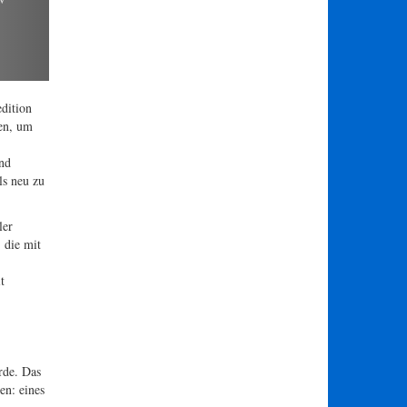
Beobachtung solcher Fressinteraktionen hilft
 und liefert Einblicke in Prozesse, von denen wir alle
ildnachweis: ROV SuBastian / Schmidt Ocean Institute
edition
ien, um
und
ls neu zu
ler
 die mit
t
rde. Das
en: eines