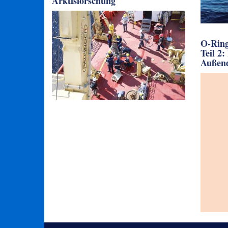
Arktisforschung
O-Ring
Teil 2
Außen