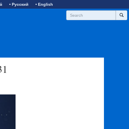
κά
• Русский
• English
31
ext