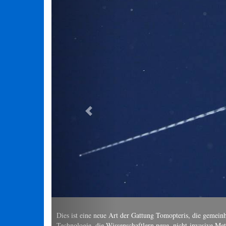
ekannt ist. Das Expeditionsteam testete eine neue
 dieser bemerkenswerten Tiere bietet. Bildnachweis: ROV