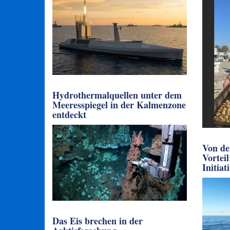
Hydrothermalquellen unter dem
Meeresspiegel in der Kalmenzone
entdeckt
Von de
Vortei
Initiat
Das Eis brechen in der