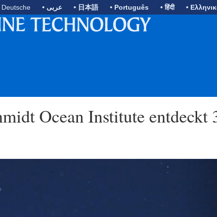
• Deutsche
• عربى
• 日本語
• Português
• हिंदी
• Ελληνι
midt Ocean Institute entdeckt 
N