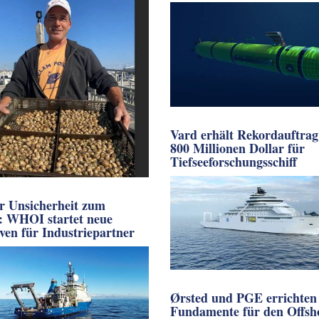
Vard erhält Rekordauftrag
800 Millionen Dollar für
Tiefseeforschungsschiff
r Unsicherheit zum
l: WHOI startet neue
iven für Industriepartner
Ørsted und PGE errichten 
Fundamente für den Offsh