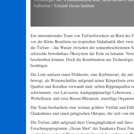
Ein weiblich
Wissenschaft
abhängen, w
Ein internationales Team von Tiefseeforschern an Bord des F
vor der Küste Brasiliens im tropischen Südatlantik über zw
die Tiefsee – das Wasser zwischen der sonnenbeschienenen 
erforschte bewohnbare Ökosystem der Erde ist bekannt. Norma
beschreiben können. Doch die Kombination aus Technologie 
bestätigen.
Die Liste umfasst einen Flohkrebs, eine Krebstierart, die m
bewegt, als Wissenschaftler aufgrund seiner Körperform erw
Quallen und Korallen verwandt sind; sieben Rippenquallen o
schwimmen; vier Larvaceen, kaulquappenartige Lebewesen, d
Wirbellosen; und zwei Riesen-Rhizarien, einzellige Organism
Das Team beobachtete eine weitaus größere Vielfalt und Fülle
Glaskalmare und einen pelagischen Oktopus, der sich von ein
Die Tiefsee zählt aufgrund ihrer Unzugänglichkeit und ihre
Forschungsprogramm „Ocean Shot“ der Sasakawa Peace Foundat