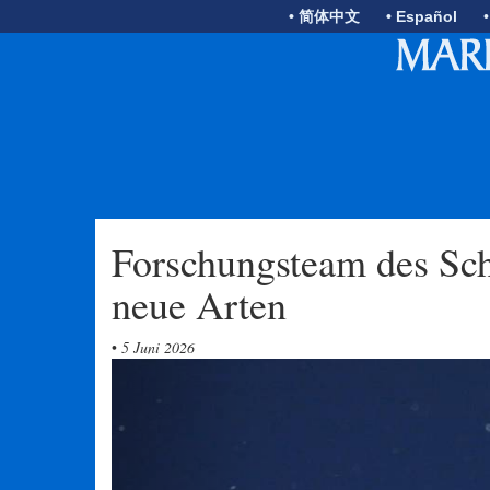
• 简体中文
• Español
Forschungsteam des Sch
neue Arten
•
5 Juni 2026
Previous