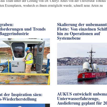
e das Team unter der Leitung von Dr. Cheryl Ames von der Universität Tohoku
n Exemplaren, wodurch es ihnen ermöglicht wurde, schnell neue Arten zu
 graben:
Skalierung der unbemannt
forderungen und Trends
Flotte: Von einzelnen Schif
 Baggerindustrie
hin zu Operationen auf
Systemebene
AUKUS entwickelt unbem
at der Inspiration säen:
Unterwasserfahrzeuge,
s-Wiederherstellung
Auslieferung geplant für 2