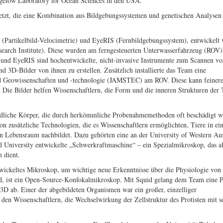
igelow Laboratory for Ocean Sciences in den USA.
etzt, die eine Kombination aus Bildgebungssystemen und genetischen Analysen
(Partikelbild-Velocimetrie) und EyeRIS (Fernbildgebungssystem), entwickelt
rch Institute). Diese wurden am ferngesteuerten Unterwasserfahrzeug (ROV)
 und EyeRIS sind hochentwickelte, nicht-invasive Instrumente zum Scannen vo
 3D-Bilder von ihnen zu erstellen. Zusätzlich installierte das Team eine
nd Geowissenschaften und -technologie (JAMSTEC) am ROV. Diese kann feinere
. Die Bilder helfen Wissenschaftlern, die Form und die inneren Strukturen der 
findliche Körper, die durch herkömmliche Probenahmemethoden oft beschädigt w
n zusätzliche Technologien, die es Wissenschaftlern ermöglichten, Tiere in ei
n Lebensraum nachbildet. Dazu gehörten eine an der University of Western Aus
d University entwickelte „Schwerkraftmaschine“ – ein Spezialmikroskop, das a
 dient.
twickeltes Mikroskop, um wichtige neue Erkenntnisse über die Physiologie von
id, ist ein Open-Source-Konfokalmikroskop. Mit Squid gelang dem Team eine 
 3D ab. Einer der abgebildeten Organismen war ein großer, einzelliger
den Wissenschaftlern, die Wechselwirkung der Zellstruktur des Protisten mit 