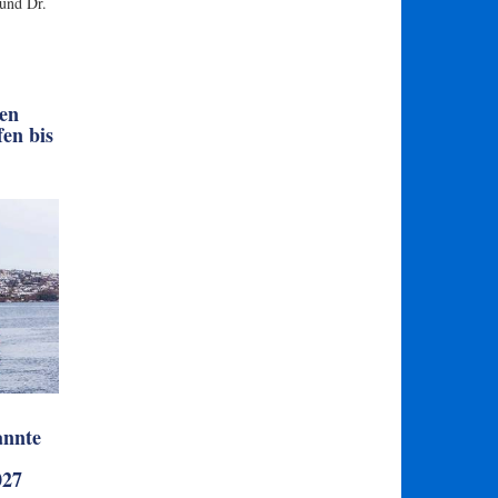
 und Dr.
en
fen bis
annte
027