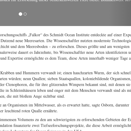
er Oktopus (Haliphron atlanticus) frisst in 800 Metern Tiefe eine Qualle. Die 
lern, die Funktionsweise von Lebensgemeinschaften in der Tiefsee zu verstehen
ie beispielsweise den Kohlenstoffkreislauf im größten Lebensraum der Erde. B
orschungsschiffs „Falkor“ des Schmidt Ocean Institute entdeckte auf einer Exp
ei Dutzend neue Meeresarten. Die Wissenschaftler nutzten modernste Technolog
Schicht und dem Meeresboden – zu erforschen. Dieses größte und am wenigsten
lerweise dauert es Jahrzehnte, bis Wissenschaftler neue Arten identifizieren 
und Expertise ermöglichte es dem Team, diese Arten innerhalb weniger Tage a
it Krabben und Hummern verwandt ist; einen hauchzarten Wurm, der sich schnel
arten würden; neun Quallen; sieben Staatsquallen, koloniebildende Organismen,
der Ctenophoren, die für ihre glitzernden Wimpern bekannt sind, mit denen sie
ie in Schleimhäusern leben und enger mit dem Menschen verwandt sind als mi
en, die mit bloßem Auge sichtbar sind.
 an Organismen im Mittelwasser, als es erwartet hatte, sagte Osborn, darunter
er leuchtend roten Qualle ernährte.
s immensen Volumens zu den am schwierigsten zu erforschenden Gebieten der E
ion finanzierte zwei Tiefseeforschungsprojekte, die diese Arbeit ermöglicht