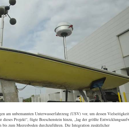
en am unbemannten Unterwasserfahrzeug (USV) vor, um dessen Vielseitigkei
ür dieses Projekt“, fügte Boeschenstein hinzu, „lag der größte Entwicklungsau
en bis zum Meeresboden durchzuführen. Die Integration zusätzlicher