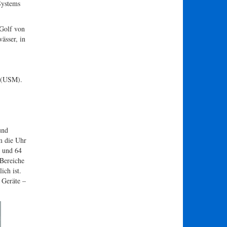
Systems
 Golf von
ässer, in
o (USM).
und
m die Uhr
t und 64
 Bereiche
ich ist.
 Geräte –