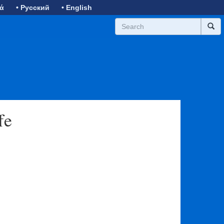
κά
• Русский
• English
fe