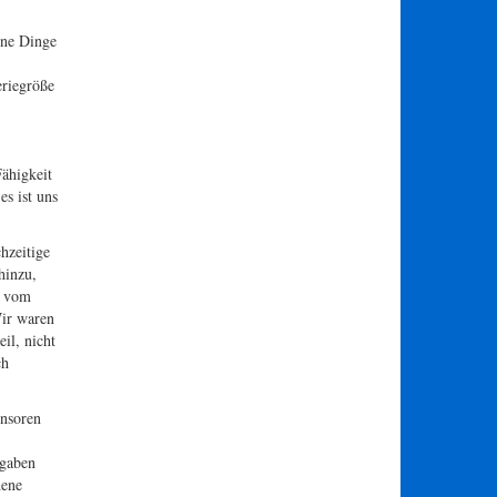
ene Dinge
eriegröße
ähigkeit
es ist uns
hzeitige
hinzu,
e vom
Wir waren
il, nicht
ch
ensoren
fgaben
dene