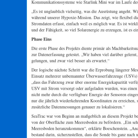
Kommunikationssysteme wie Starlink Mini war im Laufe des
„Es ist unglaublich vielseitig, was die Ausrüstung angeht. 
während unserer Hypoxie-Mission. Das zeigt, wie flexibel di
Stromdaten erfasst, einfach weil es möglich war. Es ist wirk
und der Fähigkeit, so viel Solarenergie zu erzeugen, ist es e
Phase Eins
Die erste Phase des Projekts diente primär als Machbarkeit
zur Datenerfassung getestet. „Wir haben viel darüber gelernt
gelungen, und zwar viel besser als erwartet.“
Der logische nächste Schritt war die Erprobung längerer Me
Einsatz mehrerer unbemannter Überwasserfahrzeuge (USVs) i
„dass das Fahrzeug zwar über enorme Energiekapazität verfügt
USV mit Strom versorgt oder aufgeladen wurden, was einen 
nicht mehr durch die verfügbare Energie der Sensoren einge
nur die jährlich wiederkehrenden Koordinaten zu erreichen,
zusätzliche Datenmessungen genauer zu lokalisieren.“
SeaTrac war von Beginn an maßgeblich an diesem Projekt bet
von der Oberfläche zum Meeresboden zu befördern. „Ein sehr 
Meeresboden heranzukommen“, erklärte Boeschenstein. „Ande
bestand darin, sicherzustellen, dass die Sonde bis ganz na