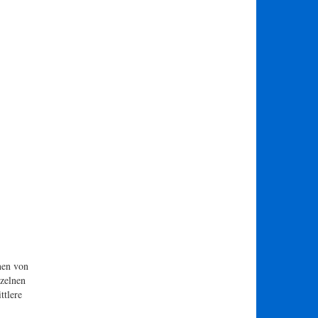
nen von
nzelnen
ttlere