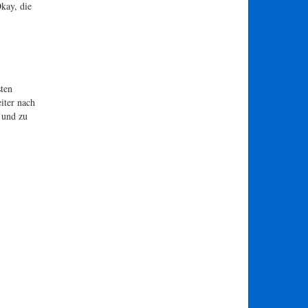
kay, die
sten
iter nach
 und zu