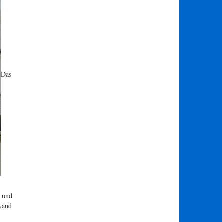
Das
t und
fwand