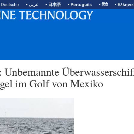
• Deutsche
• عربى
• 日本語
• Português
• हिंदी
• Ελληνι
t: Unbemannte Überwasserschif
ngel im Golf von Mexiko