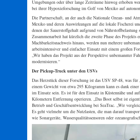
Umgebungen oder über lange Zeiträume hinweg erhoben werd
bei ihrer Hypoxieforschung im Golf von Mexiko auf autono
Die Partnerschaft, an der auch die Nationale Ozean- und Atm
Mexiko und deren Auswirkungen auf die lokale Fischerei und
denen der Sauerstoffgehalt aufgrund von Nährstoffbelastung 
Zusammenarbeit hat kürzlich die zweite Phase des Projekts e
Machbarkeitsnachweis hinaus, werden nun mehrere unbemannt
arbeitsintensiver und einfacher Einsatz mit einem großen F
„Wir haben das Projekt aus der Perspektive unbemannter Fa
modernisieren.“
Der Pickup-Truck unter den USVs
Das Herzstück dieser Forschung ist das USV SP-48, was für 
einem Gewicht von etwa 295 Kilogramm kann es dank einer gr
im Einsatz sein. Es ist für den Einsatz in Küstennähe und a
Kilometern Entfernung operieren. „Das Boot selbst ist eigent
Betrieb und Geschäftsentwicklung bei SeaTrac. „Wir vergleich
Es geht vielmehr um die Nutzlasten, die man darauf transpor
wie Sonargeräte, Wasserqualitätssensoren oder ozeanografisc