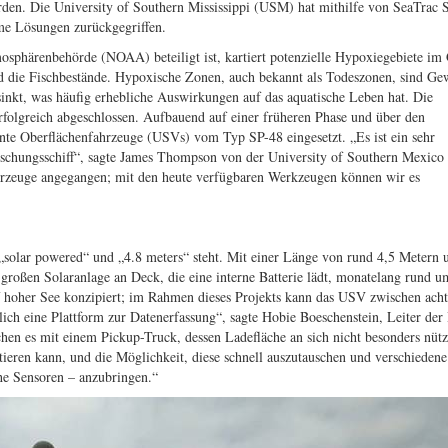
en. Die University of Southern Mississippi (USM) hat mithilfe von SeaTrac 
me Lösungen zurückgegriffen.
osphärenbehörde (NOAA) beteiligt ist, kartiert potenzielle Hypoxiegebiete im
 die Fischbestände. Hypoxische Zonen, auch bekannt als Todeszonen, sind Gew
sinkt, was häufig erhebliche Auswirkungen auf das aquatische Leben hat. Die
rfolgreich abgeschlossen. Aufbauend auf einer früheren Phase und über den
e Oberflächenfahrzeuge (USVs) vom Typ SP-48 eingesetzt. „Es ist ein sehr
orschungsschiff“, sagte James Thompson von der University of Southern Mexic
hrzeuge angegangen; mit den heute verfügbaren Werkzeugen können wir es
„solar powered“ und „4.8 meters“ steht. Mit einer Länge von rund 4,5 Metern 
oßen Solaranlage an Deck, die eine interne Batterie lädt, monatelang rund u
uf hoher See konzipiert; im Rahmen dieses Projekts kann das USV zwischen ach
lich eine Plattform zur Datenerfassung“, sagte Hobie Boeschenstein, Leiter der
en es mit einem Pickup-Truck, dessen Ladefläche an sich nicht besonders nützl
tieren kann, und die Möglichkeit, diese schnell auszutauschen und verschiedene
he Sensoren – anzubringen.“