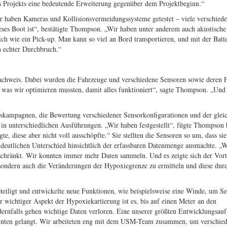
 Projekts eine bedeutende Erweiterung gegenüber dem Projektbeginn.“
Wir haben Kameras und Kollisionsvermeidungssysteme getestet – viele verschied
eses Boot ist“, bestätigte Thompson. „Wir haben unter anderem auch akustische
lich wie ein Pick-up. Man kann so viel an Bord transportieren, und mit der Batt
in echter Durchbruch.“
snachweis. Dabei wurden die Fahrzeuge und verschiedene Sensoren sowie deren F
, was wir optimieren mussten, damit alles funktioniert“, sagte Thompson. „Und 
sskampagnen, die Bewertung verschiedener Sensorkonfigurationen und der gleic
n unterschiedlichen Ausführungen. „Wir haben festgestellt“, fügte Thompson 
e, diese aber nicht voll ausschöpfte.“ Sie stellten die Sensoren so um, dass si
deutlichen Unterschied hinsichtlich der erfassbaren Datenmenge ausmachte. „
schränkt. Wir konnten immer mehr Daten sammeln. Und es zeigte sich der Vorte
 sondern auch die Veränderungen der Hypoxiegrenze zu ermitteln und diese dur
eiligt und entwickelte neue Funktionen, wie beispielsweise eine Winde, um S
wichtiger Aspekt der Hypoxiekartierung ist es, bis auf einen Meter an den
rnfalls gehen wichtige Daten verloren. Eine unserer größten Entwicklungsau
ch unten gelangt. Wir arbeiteten eng mit dem USM-Team zusammen, um verschie