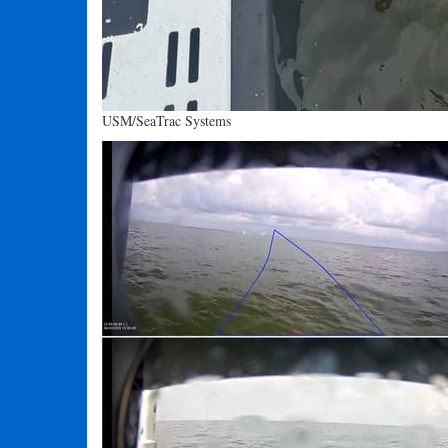
USM/SeaTrac Systems