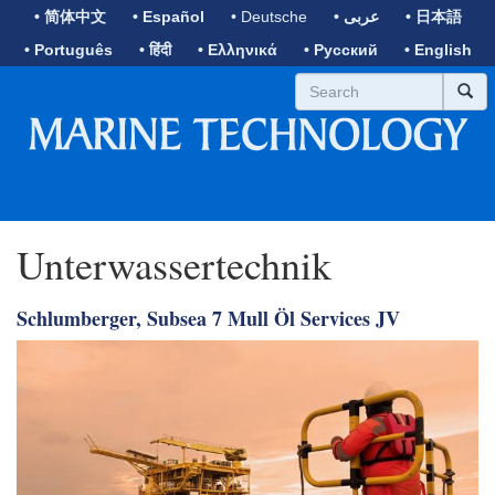
• 简体中文
• Español
• Deutsche
• عربى
• 日本語
• Português
• हिंदी
• Ελληνικά
• Русский
• English
Unterwassertechnik
Schlumberger, Subsea 7 Mull Öl Services JV