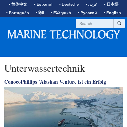
• 简体中文
• Español
• Deutsche
• عربى
• 日本語
• Português
• हिंदी
• Ελληνικά
• Русский
• English
Unterwassertechnik
ConocoPhillips 'Alaskan Venture ist ein Erfolg