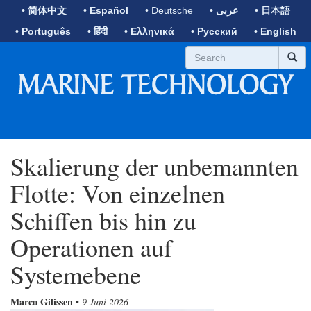
• 简体中文
• Español
• Deutsche
• عربى
• 日本語
• Português
• हिंदी
• Ελληνικά
• Русский
• English
Skalierung der unbemannten
Flotte: Von einzelnen
Schiffen bis hin zu
Operationen auf
Systemebene
Marco Gilissen
•
9 Juni 2026