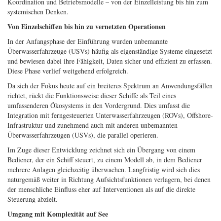
Koordination und Betriebsmodelle – von der Einzelleistung bis hin zum
systemischen Denken.
Von Einzelschiffen bis hin zu vernetzten Operationen
In der Anfangsphase der Einführung wurden unbemannte
Überwasserfahrzeuge (USVs) häufig als eigenständige Systeme eingesetzt
und bewiesen dabei ihre Fähigkeit, Daten sicher und effizient zu erfassen.
Diese Phase verlief weitgehend erfolgreich.
Da sich der Fokus heute auf ein breiteres Spektrum an Anwendungsfällen
richtet, rückt die Funktionsweise dieser Schiffe als Teil eines
umfassenderen Ökosystems in den Vordergrund. Dies umfasst die
Integration mit ferngesteuerten Unterwasserfahrzeugen (ROVs), Offshore-
Infrastruktur und zunehmend auch mit anderen unbemannten
Überwasserfahrzeugen (USVs), die parallel operieren.
Im Zuge dieser Entwicklung zeichnet sich ein Übergang von einem
Bediener, der ein Schiff steuert, zu einem Modell ab, in dem Bediener
mehrere Anlagen gleichzeitig überwachen. Langfristig wird sich dies
naturgemäß weiter in Richtung Aufsichtsfunktionen verlagern, bei denen
der menschliche Einfluss eher auf Interventionen als auf die direkte
Steuerung abzielt.
Umgang mit Komplexität auf See